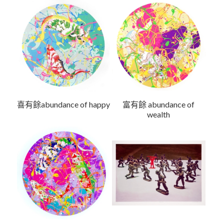
喜有餘abundance of happy
富有餘 abundance of
wealth